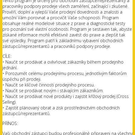
Tento program je určený pro obchodní zástupce/reprezentanty a
pracovníky podpory prodeje všech zaměření, začínající i zkušené.
Prověří, doplní a vylepší Vaše prodejní dovednosti a znalosti a
umožní Vám porovnat a procvičit Vaše schopnosti. Program
obsahuje reálné modelové situace z praxe a diagnostické testy
pro poznání své vlastní osobnosti. Program je sestaven tak, abyste
získané informace mohli efektivně zavést do praxe a zlepšit tak
své výsledky. Program patří k základnímu vybavení obchodních
zástupců/reprezentantů a pracovníků podpory prodeje.
CÍLE:
• Naučit se prodávat a ovlivňovat zákazníky během prodejního
jednání.
• Porozumět celému prodejnímu procesu, jednotlivým faktorům
úspěchu při prodeji.
• Naučit se klíčové činnosti prodejního procesu.
• Naučit se prodávat novým i stávajícím zákazníkům.
• Naučit se prodávat nové produkty i zajistit křížový prodej (Cross
Selling).
• Zajistit plánovaný obrat a zisk prostřednictvím obchodních
zástupců/reprezentantů.
PŘÍNOS:
Vaši obchodní zástupci budou profesionálně připraveni na všechny