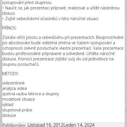
vystupování před skupinou.
• Naučit se, jak prezentaci připravit, realizovat a uřídit následnou
diskusi.
• Zvýšit sebevědomí účastníků v této náročné situaci.
PŘÍNOS:
Získáte větší jistotu a sebedůvěru při prezentacích. Bezprostředně
po absolvování bude viditelná změna ve Vašem vystupování a
schopnosti ovlivnit posluchače vlastní prezentací. Vaše prezentace
budou profesionálně připravené a odvedené. Uřídíte náročné
diskuse. Pomocí prezentace zvýšíte svůj vliv od jednotlivce na
skupinu posluchačů.
METODY:
videotrénink
analýza videa
zpětná vazba lektora a skupiny
modelové situace
výklad
skupinová práce
diskuse
Listopad 16, 2012
Leden 14, 2024
Publikováno: