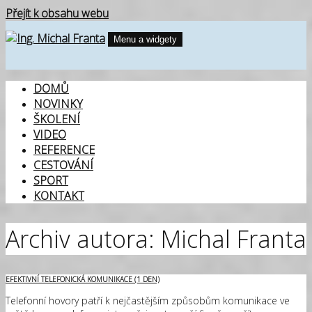
Přejít k obsahu webu
Menu a widgety
Ing. Michal Franta
| ŠKOLENÍ, TRÉNINK, KONZULTACE V OBLASTI VZDĚLÁVÁNÍ
DOSPĚLÝCH
DOMŮ
NOVINKY
ŠKOLENÍ
VIDEO
REFERENCE
CESTOVÁNÍ
SPORT
KONTAKT
Archiv autora:
Michal Franta
EFEKTIVNÍ TELEFONICKÁ KOMUNIKACE (1 DEN)
Telefonní hovory patří k nejčastějším způsobům komunikace ve