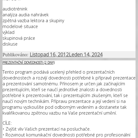
audiotrénink
analýza audia nahrávek
zpětná vazba lektora a skupiny
modelové situace
výklad
skupinová práce
diskuse
Listopad 16, 2012
Leden 14, 2024
Publikováno:
PREZENTAČNÍ DOVEDNOSTI (2 DNY)
Tento program podává ucelený přehled o prezentačních
dovednostech a rozvíjí dovednosti potřebné k přípravě prezentace
a prezentování samotnému. Přínosem je určen jak začínajícím
prezentujícím, kteří se naučí jednotlivé znalosti a dovednosti
potřebné k prezentování, tak i prezentujícím zkušeným, kteří se
naučí novým technikám. Přípravu prezentace a její vedení si na
programu vyzkoušíte pod odborným vedením a dostanete tak
kvalifikovanou zpětnou vazbu na Vaše prezentační umění.
CÍLE:
• Zvýšit vliv Vašich prezentací na posluchače.
• Rozvinout komunikační dovednosti potřebné pro profesionální