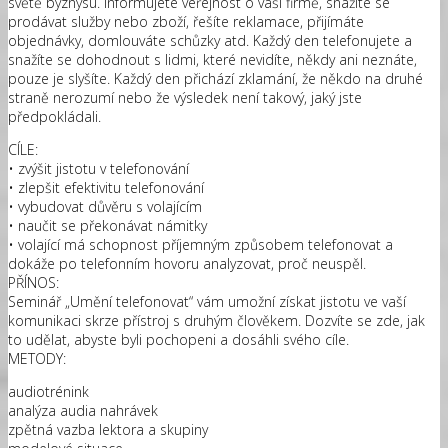
světě byznysu. Informujete veřejnost o vaší firmě, snažíte se
prodávat služby nebo zboží, řešíte reklamace, přijímáte
objednávky, domlouváte schůzky atd. Každý den telefonujete a
snažíte se dohodnout s lidmi, které nevidíte, někdy ani neznáte,
pouze je slyšíte. Každý den přichází zklamání, že někdo na druhé
straně nerozumí nebo že výsledek není takový, jaký jste
předpokládali.
CÍLE:
• zvýšit jistotu v telefonování
• zlepšit efektivitu telefonování
• vybudovat důvěru s volajícím
• naučit se překonávat námitky
• volající má schopnost příjemným způsobem telefonovat a
dokáže po telefonním hovoru analyzovat, proč neuspěl.
PŘÍNOS:
Seminář „Umění telefonovat“ vám umožní získat jistotu ve vaší
komunikaci skrze přístroj s druhým člověkem. Dozvíte se zde, jak
to udělat, abyste byli pochopeni a dosáhli svého cíle.
METODY:
audiotrénink
analýza audia nahrávek
zpětná vazba lektora a skupiny