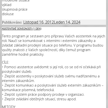
modelové situace
výklad
skupinová práce
diskuse
Listopad 16, 2012
Leden 14, 2024
Publikováno:
ASISTENTSKÉ DOVEDNOSTI (1 DEN)
Tento program je sestaven pro přípravu Vašich asistentek na jejich
roli. Naučí se komunikovat s interními i externími zákazníky a
zvládat základní prodejní situace po telefonu. V programu budou
využity znalosti z Vašich společností, díky čemuž program
zaměříme hodně prakticky.
CÍLE:
• Pomoci asistentce uvědomit si její roli, co se od ní očekává při
poskytování služeb.
• Zlepšit asistentky v poskytování služeb svému nadřízenému a
interním zákazníkům.
• Zlepšit komunikaci a poskytování služeb externím zákazníkům –
komunikace písemná, telefonická.
• Zlepšit systém práce podpory prodeje v organizaci.
• Zlepšit zvládání obtížných situací, stresu apod.
METODY: