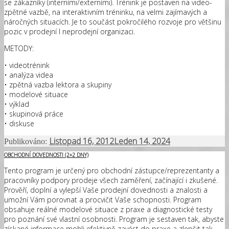
se zákazníky (interními/externími). Trénink je postaven na video-
zpětné vazbě, na interaktivním tréninku, na velmi zajímavých a
náročných situacích. Je to součást pokročilého rozvoje pro většinu
pozic v prodejní I neprodejní organizaci.
METODY:
• videotrénink
• analýza videa
• zpětná vazba lektora a skupiny
• modelové situace
• výklad
• skupinová práce
• diskuse
Listopad 16, 2012
Leden 14, 2024
Publikováno:
OBCHODNÍ DOVEDNOSTI (2+2 DNY)
Tento program je určený pro obchodní zástupce/reprezentanty a
pracovníky podpory prodeje všech zaměření, začínající i zkušené.
Prověří, doplní a vylepší Vaše prodejní dovednosti a znalosti a
umožní Vám porovnat a procvičit Vaše schopnosti. Program
obsahuje reálné modelové situace z praxe a diagnostické testy
pro poznání své vlastní osobnosti. Program je sestaven tak, abyste
získané informace mohli efektivně zavést do praxe a zlepšit tak